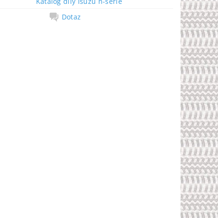
Katalog díly Isuzu n-serie
Dotaz