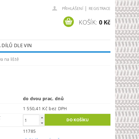
|
PŘIHLÁŠENÍ
REGISTRACE
KOŠÍK:
0 Kč
DÍLŮ DLE VIN
va na liště
do dvou prac. dnů
1 550,41 Kč bez DPH
č
11785