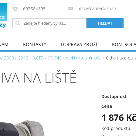
info@canterfuso.cz
603584895
 NÁM
KONTAKTY
DOPRAVA ZBOŽÍ
KONTROLA 
by 2005 - 2012
3,0TD - FE 74S
elektrika, snímače
Čidlo tlaku pali
IVA NA LIŠTĚ
Dostupnost
Cena
1 876 K
Kód produktu