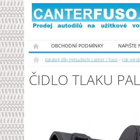
OBCHODNÍ PODMÍNKY
NAPIŠTE
PODMÍNKY OCHRANY OSOBNÍCH ÚDAJŮ
Katalog díly mitsubishi canter / fuso
rok výro
ČIDLO TLAKU PAL