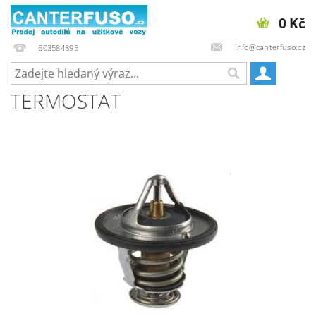
0 Kč
info@canterfuso.cz
603584895
TERMOSTAT