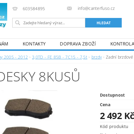
info@canterfuso.cz
603584895
 NÁM
KONTAKTY
DOPRAVA ZBOŽÍ
KONTROLA 
by 2005 - 2012
3,0TD - FE 85B - 7C15 - 7,5t
brzdy
Zadní brzdové
DESKY 8KUSŮ
Dostupnost
Cena
2 492 K
Kód produktu