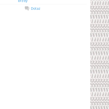
brzdy
Dotaz