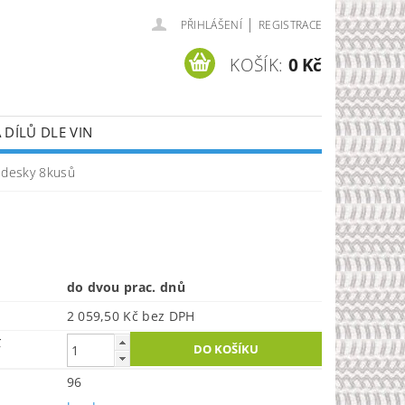
|
PŘIHLÁŠENÍ
REGISTRACE
KOŠÍK:
0 Kč
DÍLŮ DLE VIN
 desky 8kusů
do dvou prac. dnů
2 059,50 Kč bez DPH
č
96