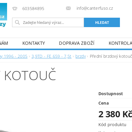
info@canterfuso.cz
603584895
 NÁM
KONTAKTY
DOPRAVA ZBOŽÍ
KONTROLA 
by 1996 - 2005
3,9TD - FE 659 - 7,5t
brzdy
Přední brzdový kotou
Ý KOTOUČ
Dostupnost
Cena
2 380 K
Kód produktu