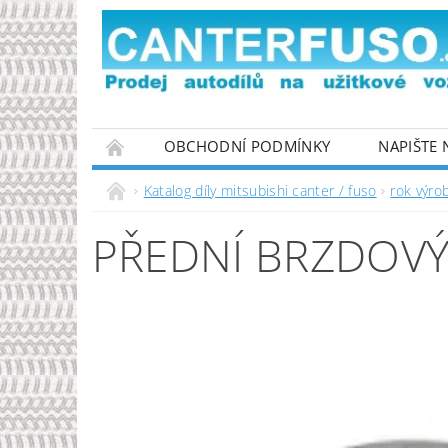
OBCHODNÍ PODMÍNKY
NAPIŠTE
PODMÍNKY OCHRANY OSOBNÍCH ÚDAJŮ
Katalog díly mitsubishi canter / fuso
rok výro
PŘEDNÍ BRZDOV