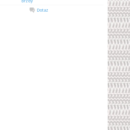
brzdy
Dotaz