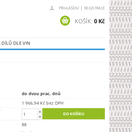
|
PŘIHLÁŠENÍ
REGISTRACE
KOŠÍK:
0 Kč
DÍLŮ DLE VIN
č
do dvou prac. dnů
1 966,94 Kč bez DPH
č
88