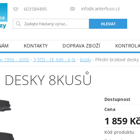
info@canterfuso.cz
603584895
 NÁM
KONTAKTY
DOPRAVA ZBOŽÍ
KONTROLA 
by 1996 - 2005
3,9TD - FE 649 - 6,5t
brzdy
Přední brzdové desky
 DESKY 8KUSŮ
Dostupnost
Cena
1 859 K
Kód produktu