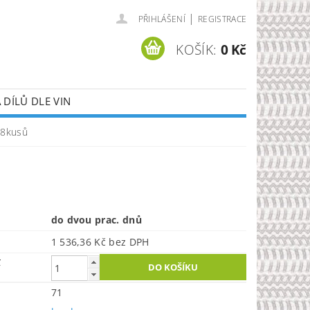
|
PŘIHLÁŠENÍ
REGISTRACE
KOŠÍK:
0 Kč
DÍLŮ DLE VIN
 8kusů
do dvou prac. dnů
1 536,36 Kč bez DPH
č
71