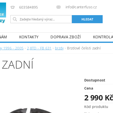
info@canterfuso.cz
603584895
 NÁM
KONTAKTY
DOPRAVA ZBOŽÍ
KONTROLA 
by 1996 - 2005
2,8TD - FB 631
brzdy
Brzdové čelisti zadní
 ZADNÍ
Dostupnost
Cena
2 990 K
Kód produktu