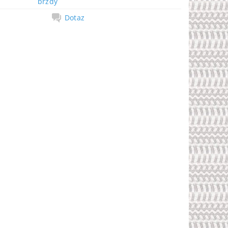
brzdy
Dotaz