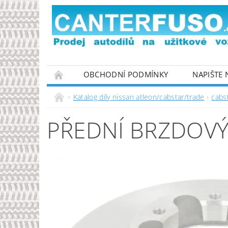
OBCHODNÍ PODMÍNKY
NAPIŠTE
PODMÍNKY OCHRANY OSOBNÍCH ÚDAJŮ
Katalog díly nissan atleon/cabstar/trade
cabs
PŘEDNÍ BRZDOVÝ