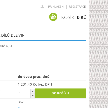
|
PŘIHLÁŠENÍ
REGISTRACE
KOŠÍK:
0 Kč
DÍLŮ DLE VIN
ouč 4,5T
do dvou prac. dnů
1 231,40 Kč bez DPH
č
362