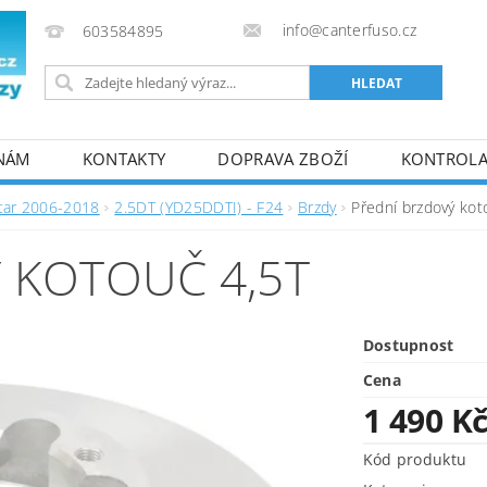
info@canterfuso.cz
603584895
 NÁM
KONTAKTY
DOPRAVA ZBOŽÍ
KONTROLA 
tar 2006-2018
2.5DT (YD25DDTI) - F24
Brzdy
Přední brzdový kot
 KOTOUČ 4,5T
Dostupnost
Cena
1 490 K
Kód produktu